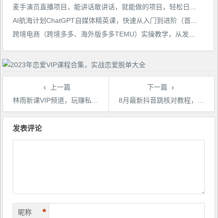
麦手演员直播项目，能讲话敢讲话，就能做的项目，轻松日入几百
AI航海计划ChatGPT自媒体精英课，快速从入门到进阶（首创调教心流法|实战案例|内容自动化）
跨境电商（跨境多多、海外版多多TEMU）实操教学，从发布商品到售卖发货全流程操作！
上一篇
下一篇
林雨新课VIP频道，玩赚私域/朋友圈/社群
8月最新抖音跳核对教程，号称百分之百过，需要自测
文
章
发表评论
导
航
*
昵称