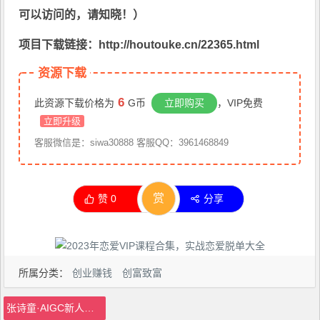
可以访问的，请知晓！）
项目下载链接：http://houtouke.cn/22365.html
资源下载
6
此资源下载价格为
G币
立即购买
，VIP免费
立即升级
客服微信是：siwa30888 客服QQ：3961468849
赏
赞
0
分享
所属分类：
创业赚钱
创富致富
张诗童·AIGC新人类商业课，​行业分析/效率提升/商业机会/认知升维