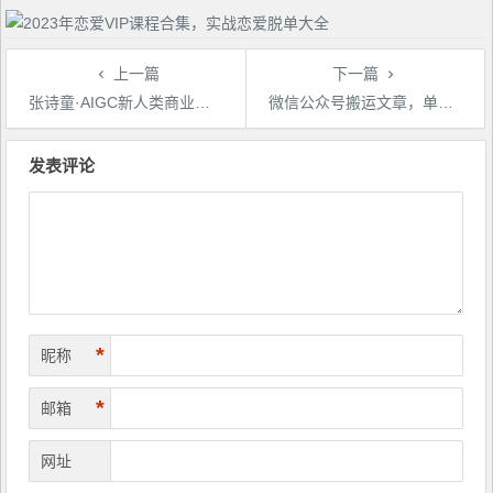
上一篇
下一篇
张诗童·AIGC新人类商业课，​行业分析/效率提升/商业机会/认知升维
微信公众号搬运文章，单账号月收益3000+收益稳定，长期项目，无限放大
文
章
发表评论
导
航
*
昵称
*
邮箱
网址