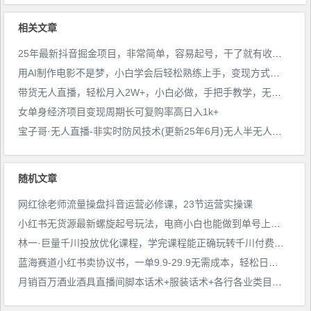
作(附学习资料)
相关文章
25年最新抖音掘金项目，非常简单，容易起号，干了就有收益那种
用AI制作电影不是梦，小白学会后轻松熟练上手，变现方式多样，日入2张+
带货无人直播，轻松月入2W+，小白必做，手把手教学，无脑操作(附学习资料)
女单身经济项目变现周期长可复购率高日入1k+
宝子哥·无人直播-非实时防风技术(更新25年6月)无人半无人直播
随机文章
网红徐老师流量操盘抖音运营必修课，23节运营实操课
小红书无货源最新螺旋起号玩法，电商小白也能做到单号上万（价值3980元）
林一·巨量千川投放优化课程，​学完课程能正确玩转千川付费投放的各项技巧
蓝海赛道小红书卖协议书，一单9.9-29.9无需成本，轻松日入500+!【揭秘】
月销百万酒业酒具直播间脚本话术+服装话术+各行各业类目直播话术资料包