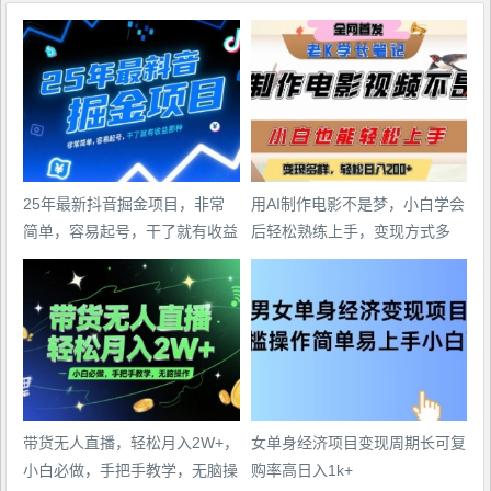
25年最新抖音掘金项目，非常
用AI制作电影不是梦，小白学会
简单，容易起号，干了就有收益
后轻松熟练上手，变现方式多
那种
样，日入2张+
带货无人直播，轻松月入2W+，
女单身经济项目变现周期长可复
小白必做，手把手教学，无脑操
购率高日入1k+