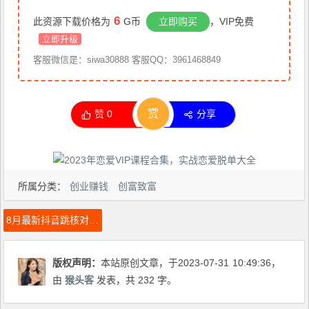
6
此资源下载价格为
G币
立即购买
，VIP免费
立即升级
客服微信是：siwa30888 客服QQ：3961468849
赏
赞
0
分享
所属分类：
创业赚钱
创富致富
8月最新抖音跳核对教程，号称百分之百过，需要自测
版权声明：
本站原创文章，于2023-07-31
10:49:36
，
由
猴头客
发表，共 232 字。