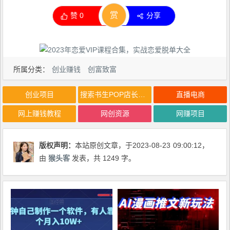
赏
赞
0
分享
所属分类：
创业赚钱
创富致富
创业项目
搜索书生POP店长私家班培训录播课56期7月课，京东搜推与爆款打造技巧，站内外广告高ROI投放打法
直播电商
网上赚钱教程
网创资源
网赚项目
版权声明：
本站原创文章，于2023-08-23
09:00:12
，
由
猴头客
发表，共 1249 字。