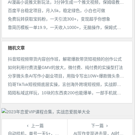
AI漫画小说推文新玩法，3分钟生成一个推文视频，保姆级教程【配项目操作和软件教程】
百度平台稳定项目，月入5k，稳定绿色，小白也可做
免费玩转获取宝妈粉，一天引流300+，变现超乎你想象
靠简历模板一单19.9，一天收入1000+，无脑操作，保姆式教学，首选网赚副业！
随机文章
抖音短视频带货内容创作班，解密爆款带货短视频的创作公式
如何利用付费流量GMV的放大，微付费、纯付费的实操型打法
分享微头条AI写作小副业项目，用指令写出10W+爆款微头条，一条龙傻瓜式玩法分享给你
钧哥TikTok短视频底层实操，言创海外跨境短视频，实战即真理
陌陌私域这样玩，10块的东西卖200也能爆单，一部手机就行【揭秘】
上一篇
下一篇
自动挂机，单号一天5+，可批量放大安全稳定【揭秘】
AI写作变现进击营，AI时代的“炼金术”，掌握Al咒语·解锁写作潜能