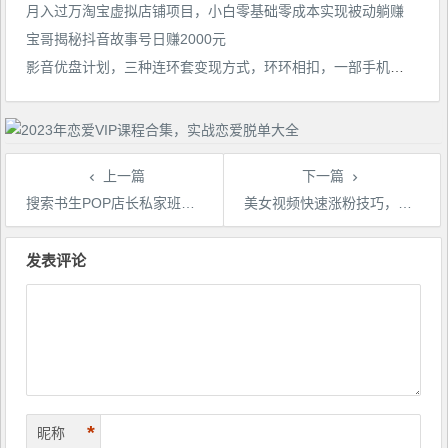
月入过万淘宝虚拟店铺项目，小白零基础零成本实现被动躺赚
宝哥揭秘抖音故事号日赚2000元
影音优盘计划，三种连环套变现方式，环环相扣，一部手机就能实现日入300+【揭秘】
上一篇
下一篇
搜索书生POP店长私家班培训录播课56期7月课，京东搜推与爆款打造技巧，站内外广告高ROI投放打法
美女视频快速涨粉技巧，卖丝袜变现一天收割4位数，全程详细保姆级拆解
文
章
发表评论
导
航
*
昵称