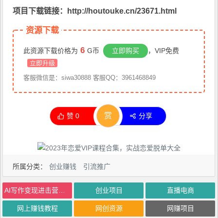
项目下载链接：http://houtouke.cn/23671.html
资源下载
6
此资源下载价格为
G币
立即购买
，VIP免费
立即升级
客服微信是：siwa30888 客服QQ：3961468849
赏
赞
0
分享
所属分类：
创业赚钱
引流推广
AI写作变现进击营，AI时代的“炼金术”，掌握Al咒语·解锁写作潜能
创业项目
直播电商
网上赚钱教程
网创资源
网赚项目