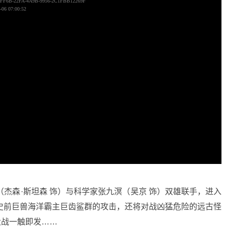
杰森·斯坦森 饰）与科学家张九溟（吴京 饰）双雄联手，进入
遇史前巨兽海洋霸主巨齿鲨群的攻击，还将对战凶猛危险的远古怪
大战一触即发……