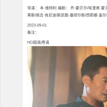
导演： 本·维特利 编剧： 乔·霍贝尔/埃里希·霍
蒂斯/佩吉·肯尼迪/斯凯勒·塞缪尔斯/西耶娜·盖尔
2023-09-01
备注：
HD国语|粤语