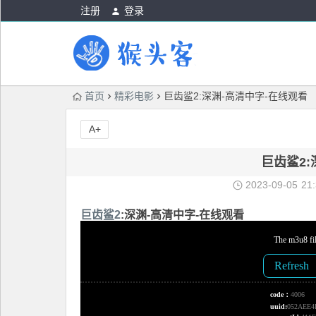
注册
登录
首页
精彩电影
巨齿鲨2:深渊-高清中字-在线观看
A+
巨齿鲨2:
2023-09-05
21
巨齿鲨2
:深渊-高清中字-在线观看