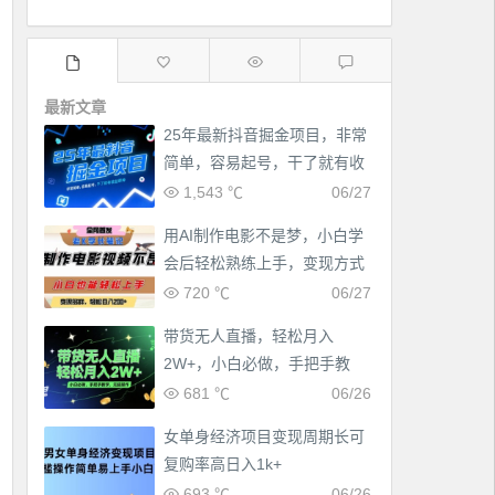
最新文章
25年最新抖音掘金项目，非常
简单，容易起号，干了就有收
益那种
1,543 ℃
06/27
用AI制作电影不是梦，小白学
会后轻松熟练上手，变现方式
多样，日入2张+
720 ℃
06/27
带货无人直播，轻松月入
2W+，小白必做，手把手教
学，无脑操作(附学习资料)
681 ℃
06/26
女单身经济项目变现周期长可
复购率高日入1k+
693 ℃
06/26