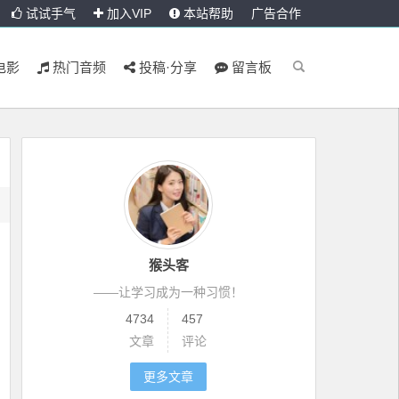
试试手气
加入VIP
本站帮助
广告合作
电影
热门音频
投稿·分享
留言板
猴头客
——让学习成为一种习惯！
4734
457
文章
评论
更多文章