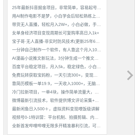
25年最新抖音掘金项目，非常简单，容易起号，干了就有收益那种
用AI制作电影不是梦，小白学会后轻松熟练上手，变现方式多样，日入2张+
带货无人直播，轻松月入2W+，小白必做，手把手教学，无脑操作(附学习资料)
女单身经济项目变现周期长可复购率高日入1k+
宝子哥·无人直播-非实时防风技术(更新25年6月)无人半无人直播
一分钟自己制作一个软件，有人靠这个月入10W+
AI漫画小说推文新玩法，3分钟生成一个推文视频，保姆级教程【配项目操作和软件教程】
百度平台稳定项目，月入5k，稳定绿色，小白也可做
免费玩转获取宝妈粉，一天引流300+，变现超乎你想象
靠简历模板一单19.9，一天收入1000+，无脑操作，保姆式教学，首选网赚副业！
冷门拉新项目，一单4块，操作简单流量大，变现快
微博最新引流技术，软件提供博文评论采集+私信实现精准引流【揭秘】
最新闲鱼日入500＋，虚拟资料变现喂饭级讲解
视频号0-1特训营：平台机制、拍摄剪辑、内容创作、爆款公式，实战案例分享
全新首发哔哩哔哩无限多开精准暴利引流，可无限多开，抗封首发精品脚本