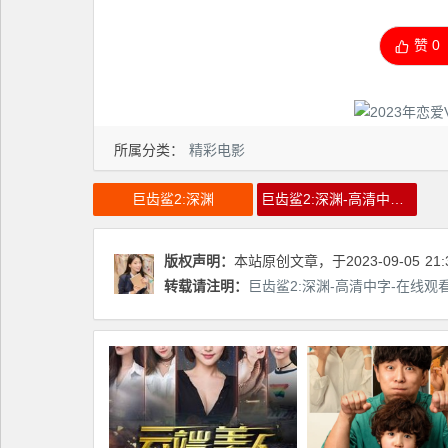
赞
0
所属分类：
精彩电影
巨齿鲨2:深渊
巨齿鲨2:深渊-高清中字-在线观看
版权声明：
本站原创文章，于2023-09-05
21:
转载请注明：
巨齿鲨2:深渊-高清中字-在线观看