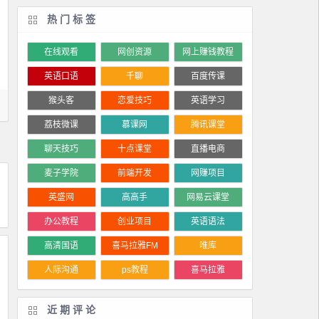
热门标签
在线观看
网创资源
网上赚钱教程
英语口语
千聊
百度传课
猴头客
恋爱技巧
英语学习
荔枝微课
慕课网
腾讯课堂
聊天技巧
十点课堂
直播电商
麦子学院
前端开发
网赚项目
英盛网
高高手
网易云课堂
办公教程
创业项目
英语语法
高清国语
喜马拉雅FM
唯库
人际沟通
ps教程
喜马拉雅
近期评论