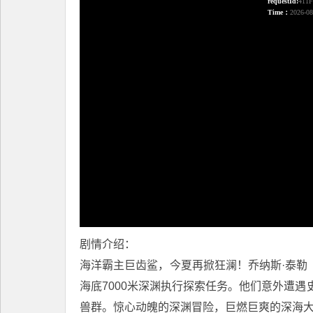
剧情介绍：
海洋霸主巨齿鲨，今夏再掀狂澜！乔纳斯·泰勒（
海底7000米深渊执行探索任务。他们意外遭
兽群。惊心动魄的深渊冒险，巨燃巨爽的深海