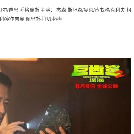
贝尔/迪恩·乔格瑞斯 主演： 杰森·斯坦森/吴京/蔡书雅/克利夫·柯
利/塞尔吉奥·佩里斯-门切塔/梅