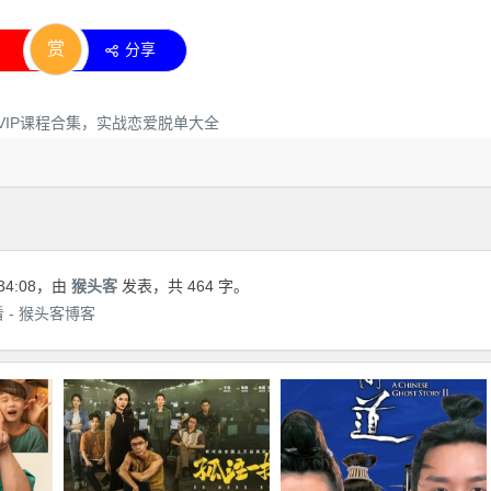
赏
分享
34:08
，由
猴头客
发表，共 464 字。
 - 猴头客博客