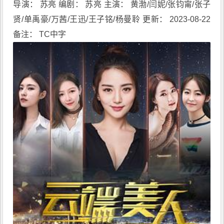
导演： 苏亮 编剧： 苏亮 主演： 黄渤/闫妮/张钧甯/张子
贤/单禹豪/万茜/王迅/王子铭/杨曼聆 更新： 2023-08-22
备注： TC中字