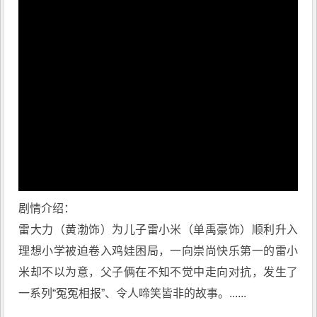
剧情介绍：
雷大力（黄渤饰）为儿子雷小米（单禹豪饰）顺利升入
理想小学被迫卷入鸡娃困局，一向崇尚快乐第一的雷小
米却不以为意，父子俩在不知不觉中走向对抗，发生了
一系列“冤冤相报”、令人啼笑皆非的故事。......