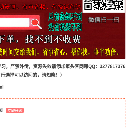
，严禁外传，资源失效请添加猴头客网赚QQ：3277817376
n，自行选择可以访问的，请知晓！）
ml
免费
立即升级