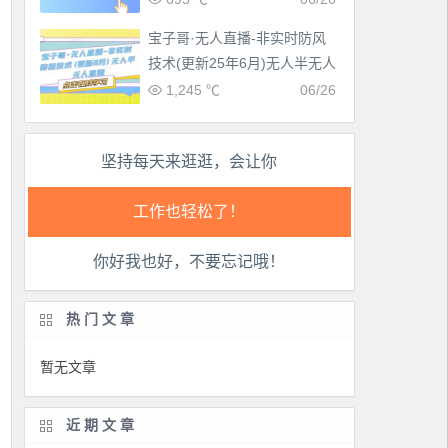
生活也美好了！
宝子哥·无人直播-非实时防风
心情也舒畅了！
技术(更新25年6月)无人半无人
直播
1,245 ℃
06/26
走路也有劲了！
坚持每天来逛逛，会让你
腿也不痛了！
腰也不酸了！
你好我也好，不要忘记哦！
工作也轻松了！
热门文章
暂无文章
近期文章