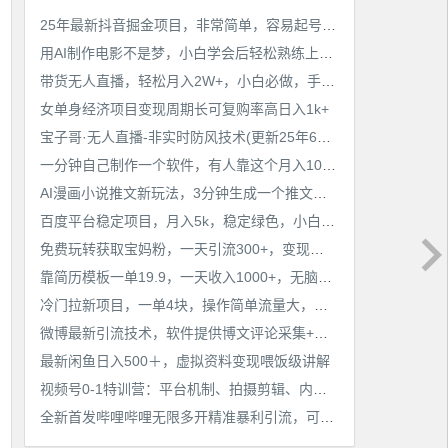
25年最新抖音掘金项目，非常简单，容易起号，干了就有收益那种
用AI制作电影不是梦，小白学会后轻松熟练上手，变现方式多样，日入2张+
带货无人直播，轻松月入2W+，小白必做，手把手教学，无脑操作(附学习资料)
女单身经济项目变现周期长可复购率高日入1k+
宝子哥·无人直播-非实时防风技术(更新25年6月)无人半无人直播
一分钟自己制作一个软件，有人靠这个月入10W+
AI漫画小说推文新玩法，3分钟生成一个推文视频，保姆级教程【配项目操作和软件教程】
百度平台稳定项目，月入5k，稳定绿色，小白也可做
免费玩转获取宝妈粉，一天引流300+，变现超乎你想象
靠简历模板一单19.9，一天收入1000+，无脑操作，保姆式教学，首选网赚副业！
冷门拉新项目，一单4块，操作简单流量大，变现快
微博最新引流技术，软件提供博文评论采集+私信实现精准引流【揭秘】
最新闲鱼日入500＋，虚拟资料变现喂饭级讲解
视频号0-1特训营：平台机制、拍摄剪辑、内容创作、爆款公式，实战案例分享
全新首发哔哩哔哩无限多开精准暴利引流，可无限多开，抗封首发精品脚本