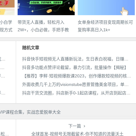
，小白学
带货无人直播，轻松月入
女单身经济项目变现周期长可
现方式
2W+，小白必做，手把手教
复购率高日入1k+
学，无脑操作(附学习资料)
随机文章
25年最新抖音掘金项目，非常简单，容易起号，干了就有收益那种
抖音快手短视频无人直播新玩法，生日表白祝福，日赚几十到几百（教程+视频模板素材）
用AI制作电影不是梦，小白学会后轻松熟练上手，变现方式多样，日入2张+
抖音多功能点赞评论截留，暴力引流，批量操作【揭秘】
带货无人直播，轻松月入2W+，小白必做，手把手教学，无脑操作(附学习资料)
【推荐】李鲆·短视频爆款课2023，创作爆款短视频的核心密码
外面收费几千上万的visionstube愿景管撸美金项目，单日收益30-50美金+工作室可批量多开搞
宝子哥·无人直播-非实时防风技术(更新25年6月)无人半无人直播
抖店干货交流圈，抖店新手0-1起店课程，从开店到起店，小白一看就懂
下一篇
秘】
全球首发-视频号无限截留术-你不知道的流量沃土