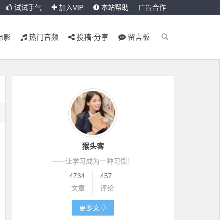
试试手气
加入VIP
本站帮助
广告合作
电影
热门音频
投稿·分享
留言板
猴头客
——让学习成为一种习惯！
4734
457
文章
评论
更多文章