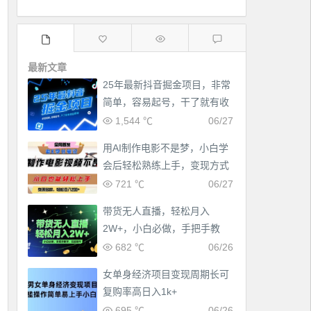
最新文章
25年最新抖音掘金项目，非常
简单，容易起号，干了就有收
益那种
1,544 ℃
06/27
用AI制作电影不是梦，小白学
会后轻松熟练上手，变现方式
多样，日入2张+
721 ℃
06/27
带货无人直播，轻松月入
2W+，小白必做，手把手教
学，无脑操作(附学习资料)
682 ℃
06/26
女单身经济项目变现周期长可
工作也轻松了！
复购率高日入1k+
695 ℃
06/26