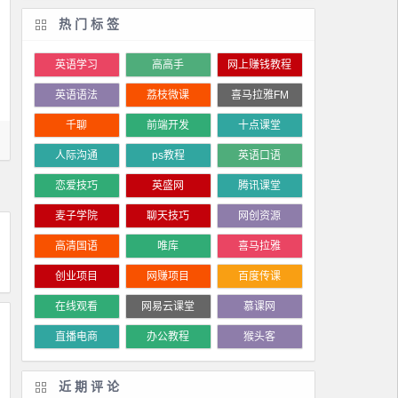
热门标签
英语学习
高高手
网上赚钱教程
英语语法
荔枝微课
喜马拉雅FM
千聊
前端开发
十点课堂
人际沟通
ps教程
英语口语
恋爱技巧
英盛网
腾讯课堂
麦子学院
聊天技巧
网创资源
高清国语
唯库
喜马拉雅
创业项目
网赚项目
百度传课
在线观看
网易云课堂
慕课网
直播电商
办公教程
猴头客
近期评论