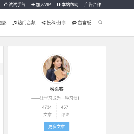
试试手气
加入VIP
本站帮助
广告合作
电影
热门音频
投稿·分享
留言板
猴头客
——让学习成为一种习惯！
4734
457
文章
评论
更多文章