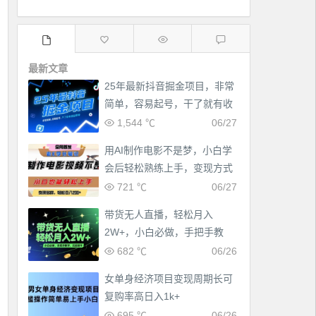
最新文章
25年最新抖音掘金项目，非常
简单，容易起号，干了就有收
益那种
1,544 ℃
06/27
用AI制作电影不是梦，小白学
会后轻松熟练上手，变现方式
多样，日入2张+
721 ℃
06/27
带货无人直播，轻松月入
2W+，小白必做，手把手教
学，无脑操作(附学习资料)
682 ℃
06/26
女单身经济项目变现周期长可
复购率高日入1k+
695 ℃
06/26