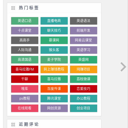
热门标签
英语口语
直播电商
英语语法
十点课堂
聊天技巧
前端开发
高高手
慕课网
网易云课堂
人际沟通
猴头客
英语学习
高清国语
麦子学院
英盛网
喜马拉雅FM
网上赚钱教程
网赚项目
千聊
喜马拉雅
荔枝微课
唯库
百度传课
恋爱技巧
ps教程
腾讯课堂
办公教程
在线观看
网创资源
创业项目
近期评论