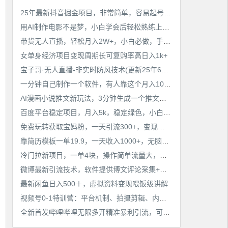
工作也轻松了！
25年最新抖音掘金项目，非常简单，容易起号，干了就有收益那种
用AI制作电影不是梦，小白学会后轻松熟练上手，变现方式多样，日入2张+
带货无人直播，轻松月入2W+，小白必做，手把手教学，无脑操作(附学习资料)
女单身经济项目变现周期长可复购率高日入1k+
宝子哥·无人直播-非实时防风技术(更新25年6月)无人半无人直播
一分钟自己制作一个软件，有人靠这个月入10W+
AI漫画小说推文新玩法，3分钟生成一个推文视频，保姆级教程【配项目操作和软件教程】
百度平台稳定项目，月入5k，稳定绿色，小白也可做
免费玩转获取宝妈粉，一天引流300+，变现超乎你想象
靠简历模板一单19.9，一天收入1000+，无脑操作，保姆式教学，首选网赚副业！
冷门拉新项目，一单4块，操作简单流量大，变现快
微博最新引流技术，软件提供博文评论采集+私信实现精准引流【揭秘】
最新闲鱼日入500＋，虚拟资料变现喂饭级讲解
视频号0-1特训营：平台机制、拍摄剪辑、内容创作、爆款公式，实战案例分享
全新首发哔哩哔哩无限多开精准暴利引流，可无限多开，抗封首发精品脚本