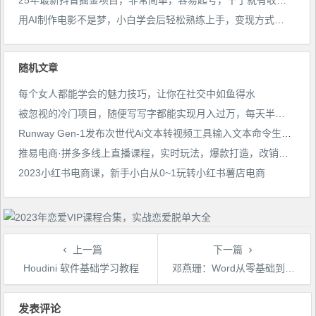
25年最新抖音掘金项目，非常简单，容易起号，干了就有收益那种
用AI制作电影不是梦，小白学会后轻松熟练上手，变现方式多样，日入2张+
随机文章
每个女人都能学会的魅力技巧，让你在社交中如鱼得水
被忽视的冷门项目，随便写写字都能实现月入过万，每天半小时，适合0基础，手机可做【揭秘】
Runway Gen-1发布次世代Ai文本转视频工具输入文本命令生成多种类型视频
推易电商·拼多多线上直播课程，实时玩法，爆款打造，改销量，补大单，AB单 直播
2023小红书电商课，新手小白从0~1玩转小红书薯店电商
上一篇
下一篇
Houdini 软件基础学习教程
邓燕珊：Word从零基础到高手
文
章
发表评论