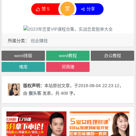
赏
赞
5
分享
所属分类：
创业赚钱
word排版
word教程
办公教程
唯库
邓燕珊
版权声明：
本站原创文章，于2018-08-04
22:23:12
，
由
猴头客
发表，共 408 字。