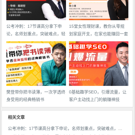
公考冲刺：17节课高分拿下申
15堂女性理财课，教你从零规
论，名师划重点，突破难点，轻
划家庭开支，在家也能赚回一套
松上岸
房
樊登带你把书读薄，一次学透终
0基础趣学SEO，引爆流量，让
身受用的经典畅销书
客户主动找上门的躺赚神技
相关文章
公考冲刺：17节课高分拿下申论，名师划重点，突破难点，轻松上岸