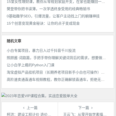
15堂女性理财课，教你从零规划家庭开支，在家也能赚回一套房
樊登带你把书读薄，一次学透终身受用的经典畅销书
0基础趣学SEO，引爆流量，让客户主动找上门的躺赚神技
15个创意变现黄金秘诀：让你的点子变成现金
随机文章
小白专属项目，暴力日入过千抖音千川投流
照顾酱·词路篇，手把手带你理解关键词背后的需求，想要做好淘宝，就必须理解词路
让小白学上瘾的Python入门课
淘宝虚拟产品挂机项目（长期养老项目新手小白也可操作）【揭秘】
高阶速卖通直通车视频教程，教你正确解锁直通车，拒绝无效烧钱
上一篇
下一篇
柯洪：建设工程计价 造价工程师
王云飞：从零开始学素描基础篇